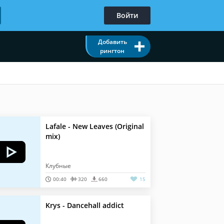
Войти
Добавить
рингтон
Lafale - New Leaves (Original
mix)
Клубные
00:40
320
660
15
Krys - Dancehall addict