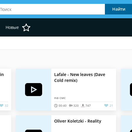
Новые
in
Lafale - New leaves (Dave
Cold remix)
на смс
32
00:40
320
747
21
Oliver Koletzki - Reality