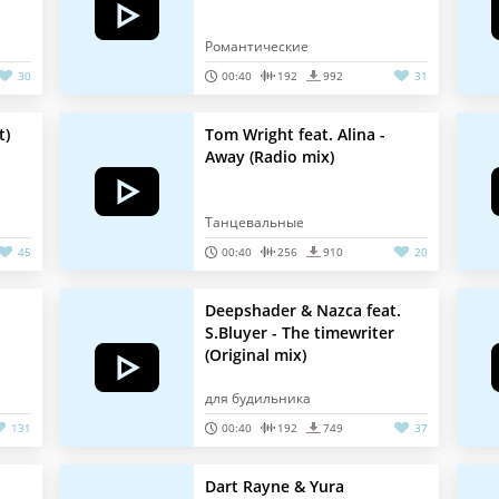
Романтические
30
00:40
192
992
31
t)
Tom Wright feat. Alina -
Away (Radio mix)
Танцевальные
45
00:40
256
910
20
Deepshader & Nazca feat.
S.Bluyer - The timewriter
(Original mix)
для будильника
131
00:40
192
749
37
Dart Rayne & Yura