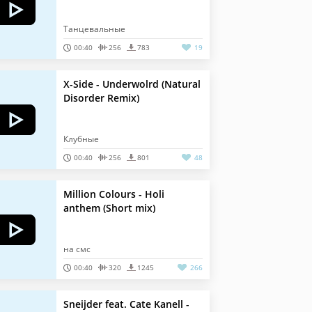
Танцевальные
00:40
256
783
19
X-Side - Underwolrd (Natural
Disorder Remix)
Клубные
00:40
256
801
48
Million Colours - Holi
anthem (Short mix)
на смс
00:40
320
1245
266
Sneijder feat. Cate Kanell -