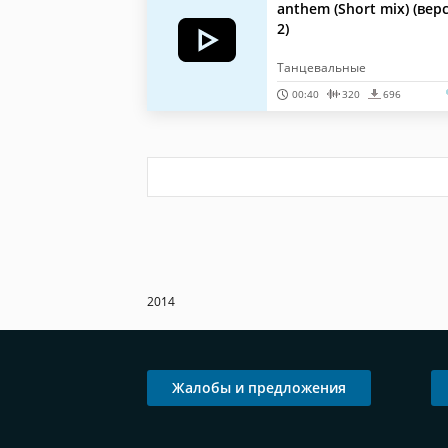
anthem (Short mix) (вер
2)
Танцевальные
00:40
320
696
2014
Жалобы и предложения