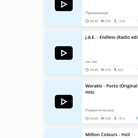
Прикольные
00:40
256
1233
J.A.E. - Endless (Radio edi
на смс
00:40
320
863
Worakls - Porto (Original
mix)
Романтические
00:40
256
1012
Million Colours - Holi