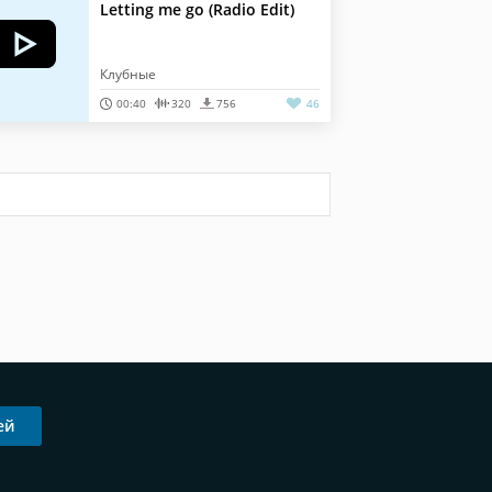
Letting me go (Radio Edit)
Клубные
00:40
320
756
46
ей