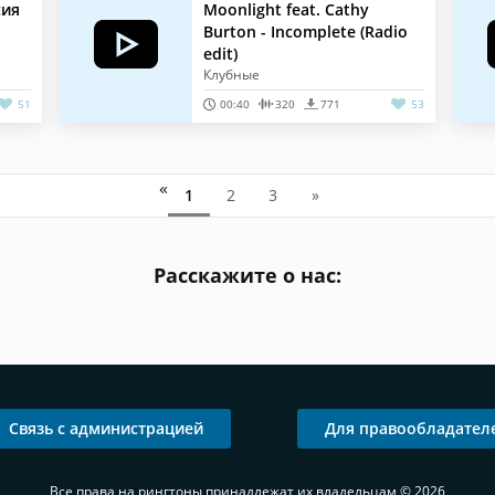
сия
Moonlight feat. Cathy
Burton - Incomplete (Radio
edit)
Клубные
51
00:40
320
771
53
«
1
2
3
»
Расскажите о нас:
Связь с администрацией
Для правообладател
Все права на рингтоны принадлежат их владельцам © 2026