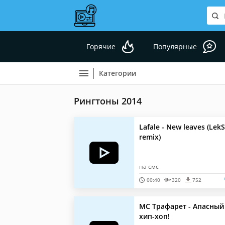
Горячие
Популярные
Категории
Рингтоны 2014
Lafale - New leaves (LekS
remix)
на смс
00:40
320
752
MC Трафарет - Апасный
хип-хоп!