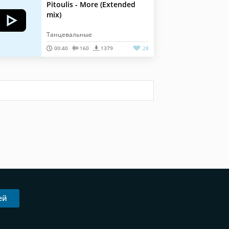
Pitoulis - More (Extended
mix)
Танцевальные
00:40
160
1379
28
ей