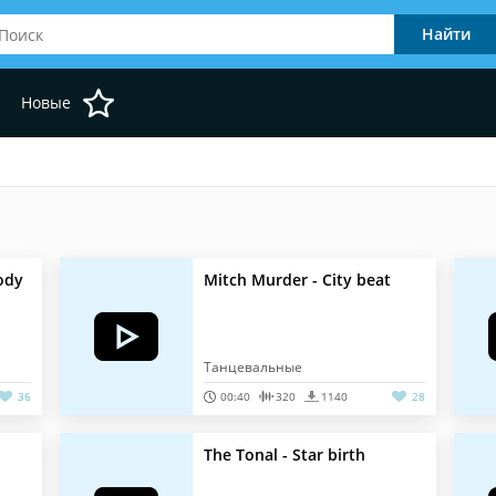
Новые
ody
Mitch Murder - City beat
Танцевальные
36
00:40
320
1140
28
The Tonal - Star birth