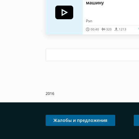
машину
Рэп
00:40
320
1213
2016
Жалобы и предложения