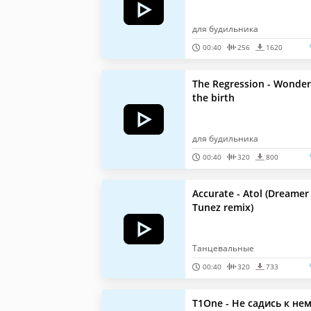
для будильника
00:40
256
1620
The Regression - Wonder
the birth
для будильника
00:40
320
800
Accurate - Atol (Dreamer
Tunez remix)
Танцевальные
00:40
320
733
T1One - Не садись к нем