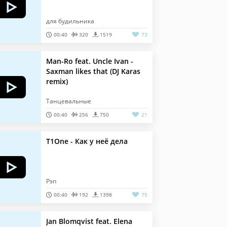
для будильника
00:40
320
1519
73
Man-Ro feat. Uncle Ivan -
Saxman likes that (DJ Karas
remix)
Танцевальные
00:40
256
750
21
T1One - Как у неё дела
Рэп
00:40
192
1398
75
Jan Blomqvist feat. Elena