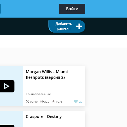
Войти
Добавить
рингтон
Morgan Willis - Miami
fleshpots (версия 2)
Танцевальные
00:40
320
1078
22
Craspore - Destiny