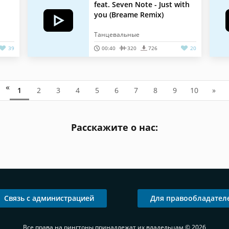
feat. Seven Note - Just with
you (Breame Remix)
Танцевальные
39
00:40
320
726
20
«
1
2
3
4
5
6
7
8
9
10
»
Расскажите о нас:
Связь с администрацией
Для правообладател
Все права на рингтоны принадлежат их владельцам © 2026