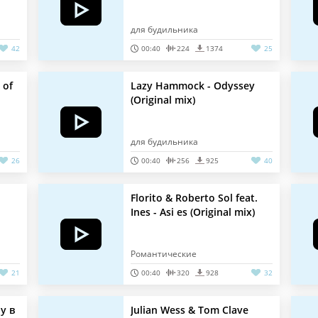
для будильника
42
00:40
224
1374
25
 of
Lazy Hammock - Odyssey
(Original mix)
для будильника
26
00:40
256
925
40
Florito & Roberto Sol feat.
Ines - Asi es (Original mix)
Романтические
21
00:40
320
928
32
у в
Julian Wess & Tom Clave