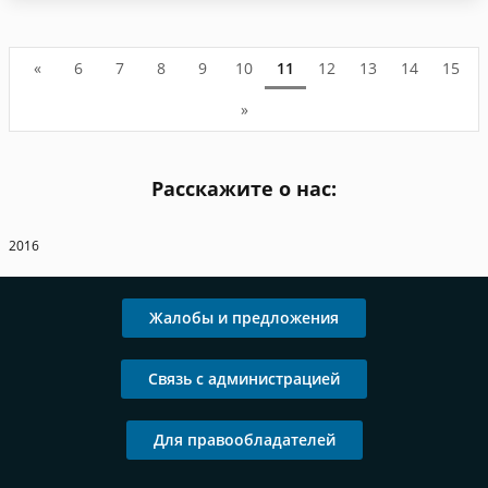
«
6
7
8
9
10
11
12
13
14
15
»
Расскажите о нас:
2016
Жалобы и предложения
Связь с администрацией
Для правообладателей