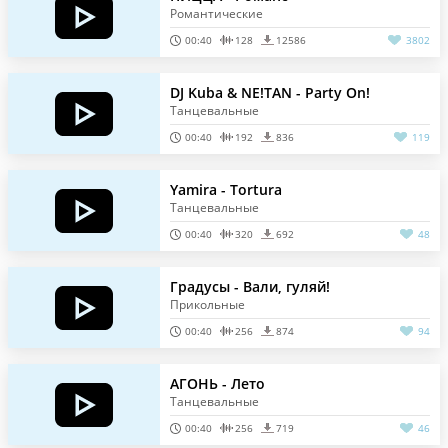
Романтические
00:40
128
12586
3802
DJ Kuba & NE!TAN - Party On!
Танцевальные
00:40
192
836
119
Yamira - Tortura
Танцевальные
00:40
320
692
48
Градусы - Вали, гуляй!
Прикольные
00:40
256
874
94
АГОНЬ - Лето
Танцевальные
00:40
256
719
46