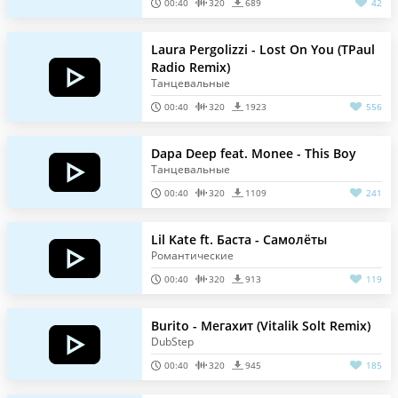
00:40
320
689
42
Laura Pergolizzi - Lost On You (TPaul
Radio Remix)
Танцевальные
00:40
320
1923
556
Dapa Deep feat. Monee - This Boy
Танцевальные
00:40
320
1109
241
Lil Kate ft. Баста - Самолёты
Романтические
00:40
320
913
119
Burito - Мегахит (Vitalik Solt Remix)
DubStep
00:40
320
945
185