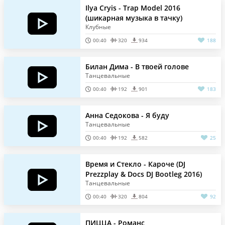
Ilya Cryis - Trap Model 2016
(шикарная музыка в тачку)
Клубные
00:40
320
934
188
Билан Дима - В твоей голове
Танцевальные
00:40
192
901
183
Анна Седокова - Я буду
Танцевальные
00:40
192
582
25
Время и Стекло - Кароче (DJ
Prezzplay & Docs DJ Bootleg 2016)
Танцевальные
00:40
320
804
92
ПИЦЦА - Романс