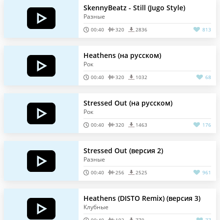
SkennyBeatz - Still (Jugo Style)
Разные
00:40
320
2836
813
Heathens (на русском)
Рок
00:40
320
1032
68
Stressed Out (на русском)
Рок
00:40
320
1463
176
Stressed Out (версия 2)
Разные
00:40
256
2525
961
Heathens (DISTO Remix) (версия 3)
Клубные