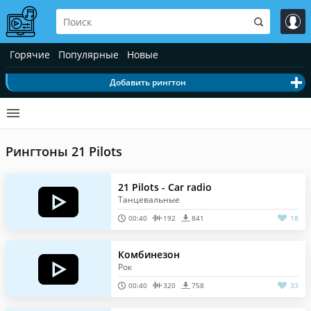
Горячие
Популярные
Новые
Добавить рингтон
Рингтоны 21 Pilots
21 Pilots - Car radio
Танцевальные
00:40
192
841
18
Комбинезон
Рок
00:40
320
758
33