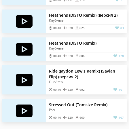
00:40
192
770
77
Heathens (DISTO Remix) (версия 2)
Клубные
00:40
320
825
83
Heathens (DISTO Remix)
Клубные
00:40
320
806
128
Ride (Jaydon Lewis Remix) (Savian
Flip) (версия 2)
DubStep
00:40
320
902
161
Stressed Out (Tomsize Remix)
Рэп
00:40
320
960
107