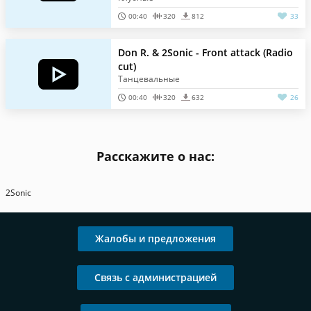
00:40
320
812
33
Don R. & 2Sonic - Front attack (Radio
cut)
Танцевальные
00:40
320
632
26
Расскажите о нас:
2Sonic
Жалобы и предложения
Связь с администрацией