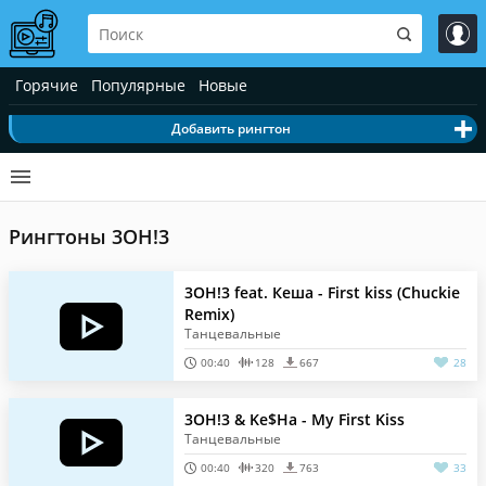
Горячие
Популярные
Новые
Добавить рингтон
Рингтоны 3OH!3
3OH!3 feat. Кеша - First kiss (Chuckie
Remix)
Танцевальные
00:40
128
667
28
3OH!3 & Ke$Ha - My First Kiss
Танцевальные
00:40
320
763
33