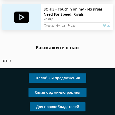
3OH!3 - Touchin on my - Из игры
Need For Speed: Rivals
из игр
00:40
192
649
26
Расскажите о нас:
3OH!3
Жалобы и предложения
Связь с администрацией
Для правообладателей