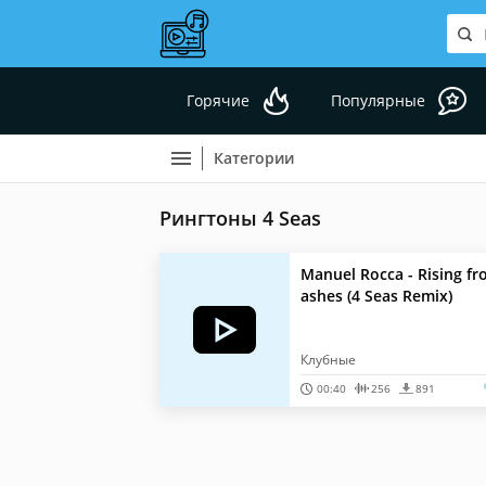
Горячие
Популярные
Категории
Рингтоны 4 Seas
Manuel Rocca - Rising f
ashes (4 Seas Remix)
Клубные
00:40
256
891