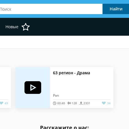
Новые
63 регион - Драма
Рэп
49
00:40
128
2331
34
Расскажите о нас: