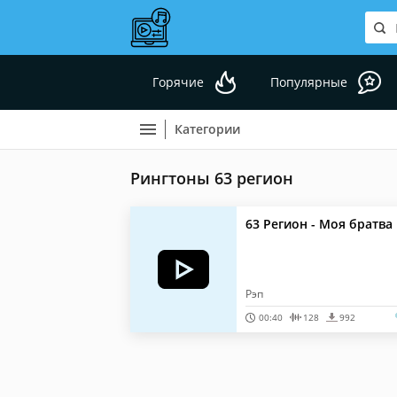
Горячие
Популярные
Категории
Рингтоны 63 регион
63 Регион - Моя братва
Рэп
00:40
128
992