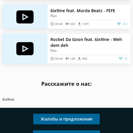
6ix9ine feat. Murda Beatz - FEFE
Рэп
00:40
320
1291
263
Rocket Da Goon feat. 6ix9ine - Weh
dem deh
Рэп
00:40
128
936
76
Расскажите о нас:
6ix9ine
Жалобы и предложения