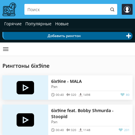
Горячие
Популярные
Новые
Добавить рингтон
Рингтоны 6ix9ine
6ix9ine - MALA
Рэп
00:40
320
1498
80
6ix9ine feat. Bobby Shmurda -
Stoopid
Рэп
00:40
320
1148
201