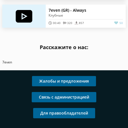
7even (GR) - Always
Клубные
00:40
320
857
50
Расскажите о нас:
7even
Жалобы и предложения
Связь с администрацией
Для правообладателей