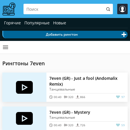
Горячие
Популярные
Новые
Добавить рингтон
Рингтоны 7even
7even (GR) - Just a fool (Andomalix
Remix)
Танцевальные
00:40
320
866
97
7even (GR) - Mystery
Танцевальные
00:40
320
726
59