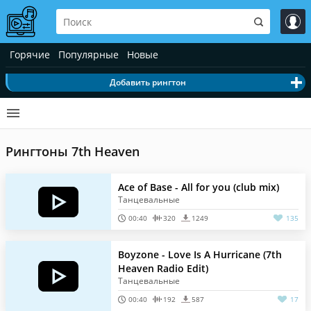
Горячие
Популярные
Новые
Добавить рингтон
Рингтоны 7th Heaven
Ace of Base - All for you (club mix)
Танцевальные
00:40
320
1249
135
Boyzone - Love Is A Hurricane (7th
Heaven Radio Edit)
Танцевальные
00:40
192
587
17