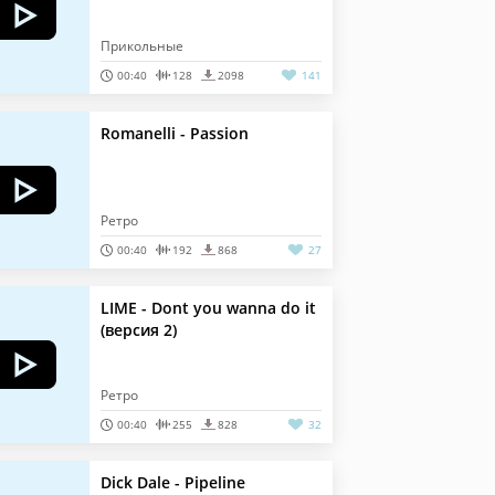
Прикольные
00:40
128
2098
141
Romanelli - Passion
Ретро
00:40
192
868
27
LIME - Dont you wanna do it
(версия 2)
Ретро
00:40
255
828
32
Dick Dale - Pipeline