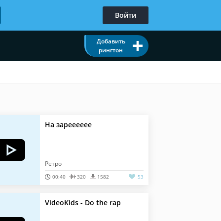
Войти
Добавить
рингтон
На зарееееее
Ретро
00:40
320
1582
53
VideoKids - Do the rap