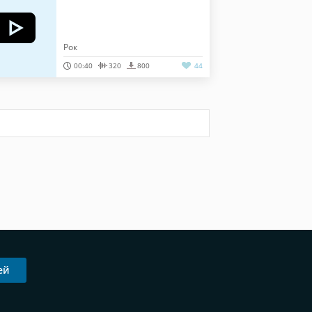
Рок
00:40
320
800
44
ей