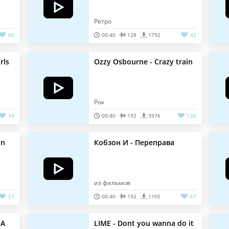
Ретро
60
00:40
128
1792
42
rls
Ozzy Osbourne - Crazy train
Рок
39
00:40
192
3576
126
on
Кобзон И - Переправа
из фильмов
57
00:40
192
1105
67
 А
LIME - Dont you wanna do it