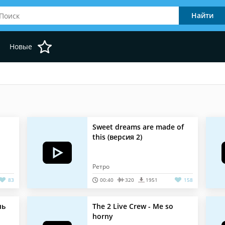
Новые
Sweet dreams are made of
this (версия 2)
Ретро
83
00:40
320
1951
158
чь
The 2 Live Crew - Me so
horny