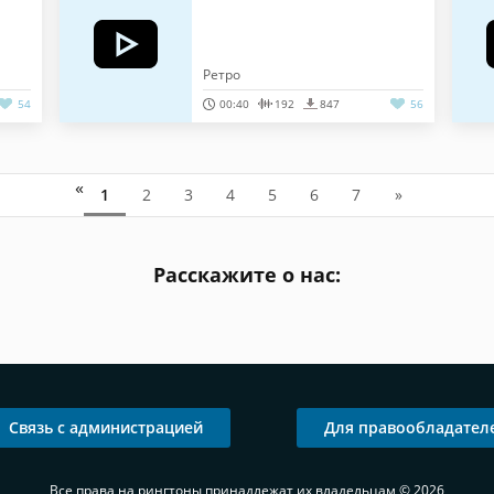
Ретро
54
00:40
192
847
56
«
1
2
3
4
5
6
7
»
Расскажите о нас:
Связь с администрацией
Для правообладател
Все права на рингтоны принадлежат их владельцам © 2026