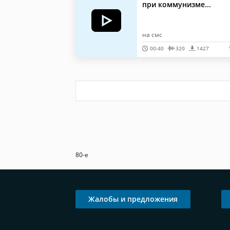
при коммунизме...
на смс
00:40
320
1427
80-е
Жалобы и предложения