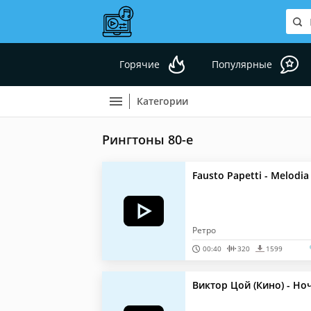
Горячие
Популярные
Категории
Рингтоны 80-е
Fausto Papetti - Melodia
Ретро
00:40
320
1599
Виктор Цой (Кино) - Но