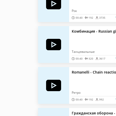
Рок
00:40
192
3735
Комбинация - Russian gi
Танцевальные
00:40
320
3617
Romanelli - Chain reacti
Ретро
00:40
192
992
Гражданская оборона -