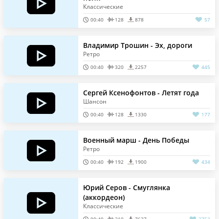
Классические
00:40
128
878
57
Владимир Трошин - Эх, дороги
Ретро
00:40
320
2257
445
Сергей Ксенофонтов - Летят года
Шансон
00:40
128
1330
177
Военный марш - День Победы
Ретро
00:40
192
1900
434
Юрий Серов - Смуглянка
(аккордеон)
Классические