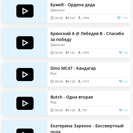
БумеR - Ордена деда
Шансон
00:40
320
1994
160
Брянский А @ Лебедев В - Спасибо
за победу
Шансон
00:40
192
1093
68
Dino MC47 - Кандагар
Рэп
00:40
128
1077
60
Butch - Одна вторая
Рок
00:40
128
707
20
Екатерина Заренок - Бессмертный
полк