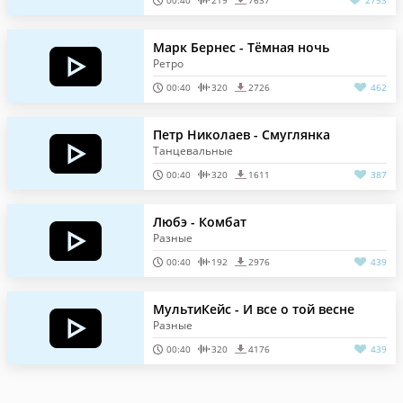
00:40
219
7637
2753
Марк Бернес - Тёмная ночь
Ретро
00:40
320
2726
462
Петр Николаев - Смуглянка
Танцевальные
00:40
320
1611
387
Любэ - Комбат
Разные
00:40
192
2976
439
МультиКейс - И все о той весне
Разные
00:40
320
4176
439