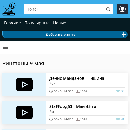
Горячие
Популярные
Новые
Добавить рингтон
Рингтоны 9 мая
Денис Майданов - Тишина
Рок
00:40
320
1386
31
StaFFорд63 - Май 45-го
Рэп
00:40
320
1055
65