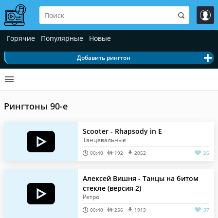
Горячие
Популярные
Новые
Добавить рингтон
Рингтоны 90-е
Scooter - Rhapsody in E
Танцевальные
00:40
192
2052
26
Алексей Вишня - Танцы на битом
стекле (версия 2)
Ретро
00:40
256
1913
37