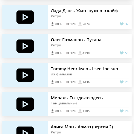
Лада Дэнс - Жить нужно в кайф
Ретро
00:40
128
7874
37
Олег Газманов - Путана
Ретро
00:40
320
4390
59
Tommy Henriksen - I see the sun
из фильмов
00:40
320
1436
25
Мираж - Ты где-то здесь
Танцевальные
00:40
128
1105
24
Алиса Мон - Алмаз (версия 2)
Ретро