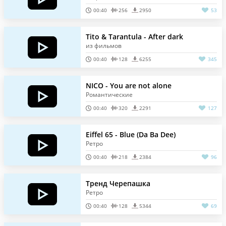
00:40
256
2950
53
Tito & Tarantula - After dark
из фильмов
00:40
128
6255
345
NICO - You are not alone
Романтические
00:40
320
2291
127
Eiffel 65 - Blue (Da Ba Dee)
Ретро
00:40
218
2384
96
Тренд Черепашка
Ретро
00:40
128
5344
69