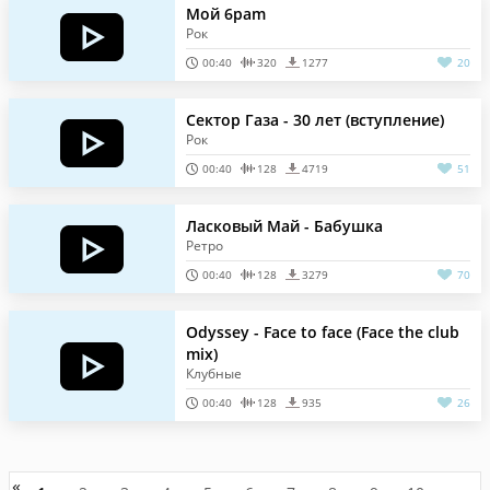
Мой 6раm
Рок
00:40
320
1277
20
Сектор Газа - 30 лет (вступление)
Рок
00:40
128
4719
51
Ласковый Май - Бабушка
Ретро
00:40
128
3279
70
Odyssey - Face to face (Face the club
mix)
Клубные
00:40
128
935
26
«