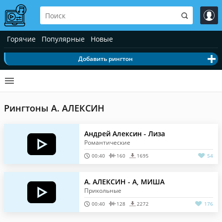
Горячие
Популярные
Новые
Добавить рингтон
Рингтоны А. АЛЕКСИН
Андрей Алексин - Лиза
Романтические
00:40
160
1695
54
А. АЛЕКСИН - А, МИША
Прикольные
00:40
128
2272
176