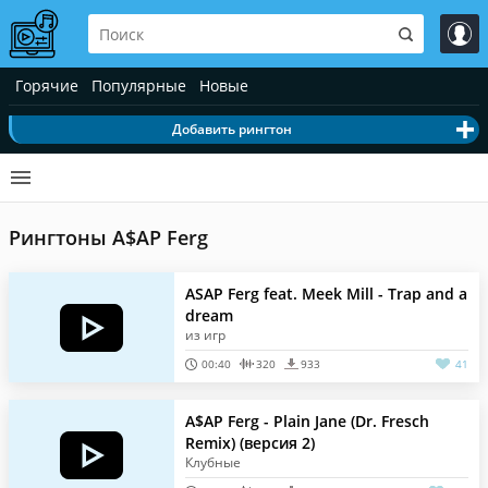
Горячие
Популярные
Новые
Добавить рингтон
Рингтоны A$AP Ferg
ASAP Ferg feat. Meek Mill - Trap and a
dream
из игр
00:40
320
933
41
A$AP Ferg - Plain Jane (Dr. Fresch
Remix) (версия 2)
Клубные