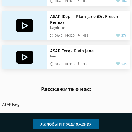
00:40
320
1030
104
А$АП Ферг - Plain Jane (Dr. Fresch
Remix)
Клубные
00:40
320
1466
376
A$AP Ferg - Plain Jane
Рэп
00:40
320
1355
245
Расскажите о нас:
A$AP Ferg
Жалобы и предложения