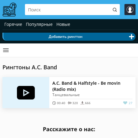
Горячие
Популярные
Новые
Добавить рингтон
Рингтоны A.C. Band
A.C. Band & Halfstyle - Be movin
(Radio mix)
Танцевальные
00:40
320
666
27
Расскажите о нас: