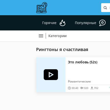
Горячие
Популярные
Категории
Рингтоны я счастливая
Это любовь (52s)
Романтические
00:40
320
702