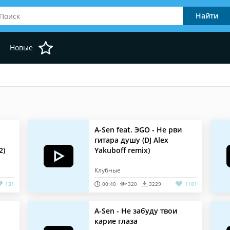
Новые
A-Sen feat. ЭGO - Не рви
гитара душу (DJ Alex
2)
Yakuboff remix)
Клубные
131
00:40
320
3229
1101
A-Sen - Не забуду твои
карие глаза