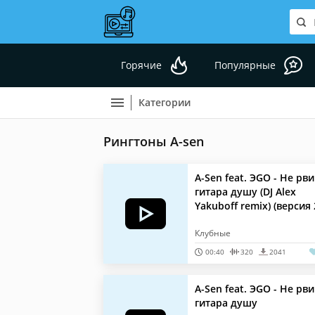
Горячие
Популярные
Категории
Рингтоны A-sen
A-Sen feat. ЭGO - Не рви
гитара душу (DJ Alex
Yakuboff remix) (версия 
Клубные
00:40
320
2041
A-Sen feat. ЭGO - Не рви
гитара душу