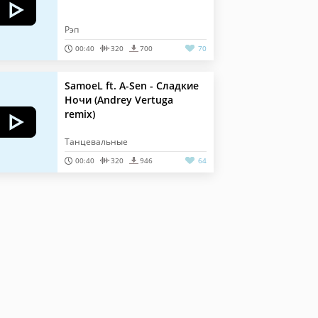
Рэп
00:40
320
700
70
SamoeL ft. A-Sen - Сладкие
Ночи (Andrey Vertuga
remix)
Танцевальные
00:40
320
946
64