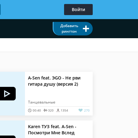
Войти
Добавить
рингтон
A-Sen feat. ЭGO - Не рви
гитара душу (версия 2)
Танцевальные
00:40
320
1354
270
Karen ТУЗ feat. A-Sen -
Посмотри Мне Вслед