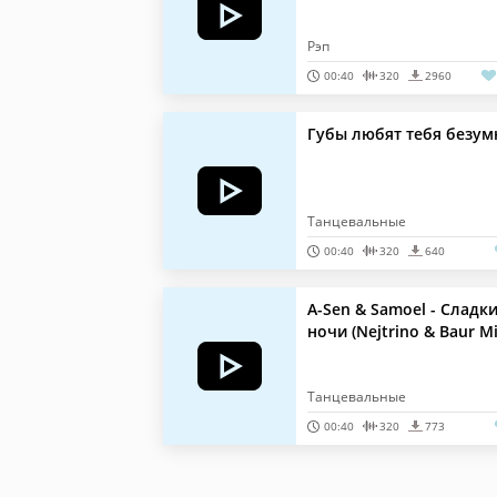
Рэп
00:40
320
2960
Губы любят тебя безум
Танцевальные
00:40
320
640
A-Sen & Samoel - Сладк
ночи (Nejtrino & Baur Mi
Танцевальные
00:40
320
773