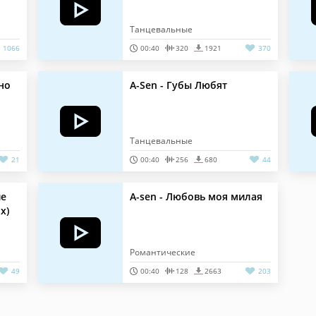
Танцевальные
1066
00:40
320
1921
370
но
A-Sen - Губы Любят
Танцевальные
21
00:40
256
680
44
ие
A-sen - Любовь моя милая
x)
Романтические
49
00:40
128
2663
203