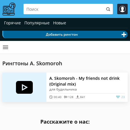
Горячие
Популярные
Новые
Добавить рингтон
Рингтоны A. Skomoroh
A. Skomoroh - My friends not drink
(Original mix)
для будильника
00:40
128
841
23
Расскажите о нас: