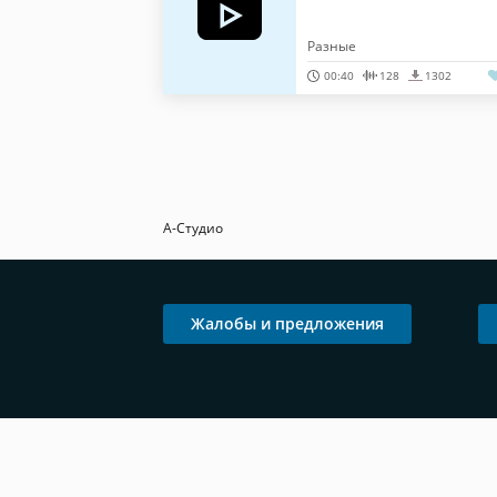
Разные
00:40
128
1302
А-Студио
Жалобы и предложения