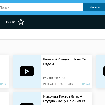
Новые
Emin и А-Студио - Если Ты
Рядом
Романтические
62
00:40
128
2872
941
Николай Ростов & гр. А-
Студио - Хочу Влюбиться