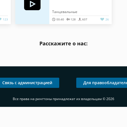
Танцевальные
123
00:40
128
607
26
Расскажите о нас:
Связь с администрацией
Для правообладател
Все права на рингтоны принадлежат их владельцам © 2026