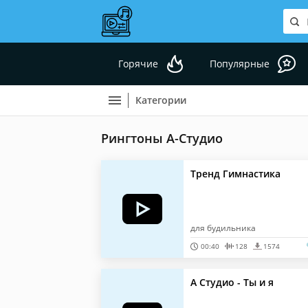
Горячие
Популярные
Категории
Рингтоны А-Студио
Тренд Гимнастика
для будильника
00:40
128
1574
А Студио - Ты и я