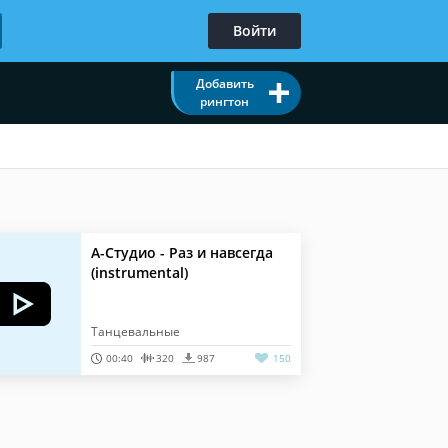
Войти
Добавить
рингтон
А-Студио - Раз и навсегда
(instrumental)
Танцевальные
00:40
320
987
150