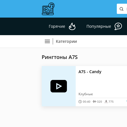
Горячие
Популярные
Категории
Рингтоны A7S
A7S - Candy
Клубные
00:40
320
775