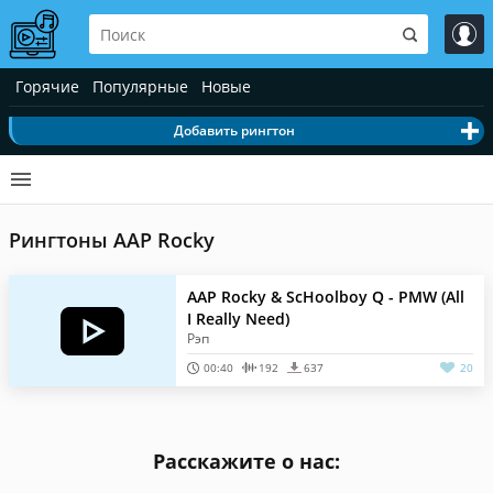
Горячие
Популярные
Новые
Добавить рингтон
Рингтоны AAP Rocky
AAP Rocky & ScHoolboy Q - PMW (All
I Really Need)
Рэп
00:40
192
637
20
Расскажите о нас: