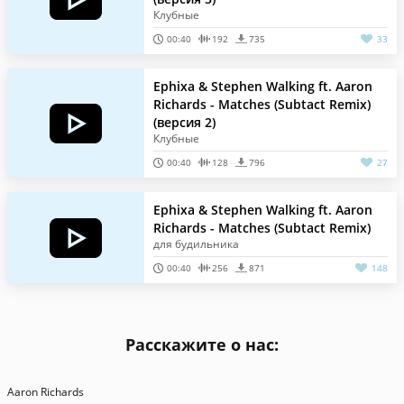
Клубные
00:40
192
735
33
Ephixa & Stephen Walking ft. Aaron
Richards - Matches (Subtact Remix)
(версия 2)
Клубные
00:40
128
796
27
Ephixa & Stephen Walking ft. Aaron
Richards - Matches (Subtact Remix)
для будильника
00:40
256
871
148
Расскажите о нас:
Aaron Richards