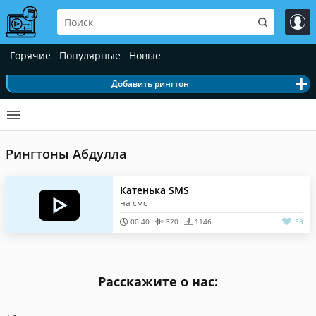
Горячие
Популярные
Новые
Добавить рингтон
Рингтоны Абдулла
Катенька SMS
на смс
00:40
320
1146
39
Расскажите о нас: