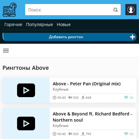
Горячие
Популярные
Новые
Добавить рингтон
Рингтоны Above
Above - Peter Pan (Original mix)
Клубные
00:40
320
668
36
Above & Beyond ft. Richard Bedford -
Northern soul
Клубные
00:40
320
793
56