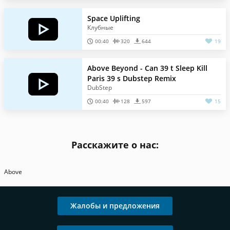
Space Uplifting
Клубные
00:40
320
644
19
Above Beyond - Can 39 t Sleep Kill
Paris 39 s Dubstep Remix
DubStep
00:40
128
597
15
Расскажите о нас:
Above
Жалобы и предложения