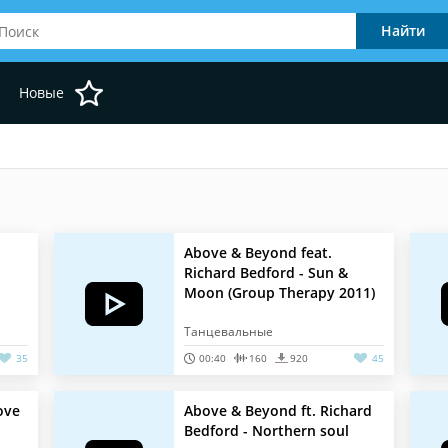
Новые
Above & Beyond feat.
Richard Bedford - Sun &
Moon (Group Therapy 2011)
Танцевальные
35
00:40
160
920
45
ove
Above & Beyond ft. Richard
Bedford - Northern soul