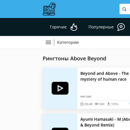
Горячие
Популярные
Категории
Рингтоны Above Beyond
Beyond and Above - The
mystery of human race
на смс
00:40
320
1316
Ayumi Hamasaki - M (Ab
& Beyond Remix)