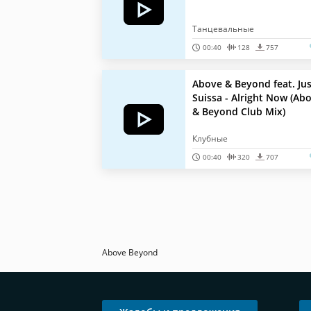
Танцевальные
00:40
128
757
Above & Beyond feat. Jus
Suissa - Alright Now (Ab
& Beyond Club Mix)
Клубные
00:40
320
707
Above Beyond