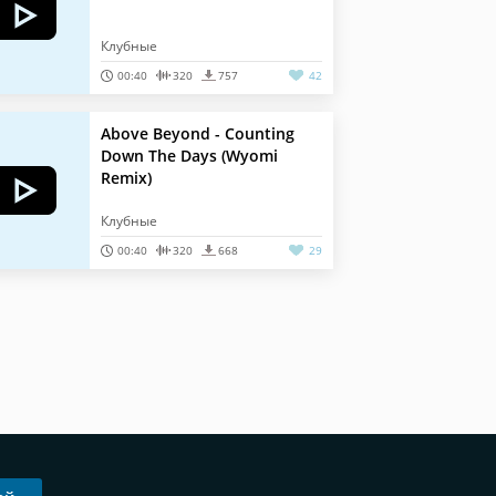
Клубные
00:40
320
757
42
Above Beyond - Counting
Down The Days (Wyomi
Remix)
Клубные
00:40
320
668
29