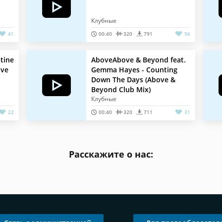
Клубные
41
00:40
320
791
56
tine
AboveAbove & Beyond feat.
ove
Gemma Hayes - Counting
Down The Days (Above &
Beyond Club Mix)
Клубные
22
00:40
320
711
31
Расскажите о нас: