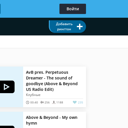
Войти
Добавить
рингтон
AvB pres. Perpetuous
Dreamer - The sound of
goodbye (Above & Beyond
US Radio Edit)
Клубные
00:40
256
1188
235
Above & Beyond - My own
hymn