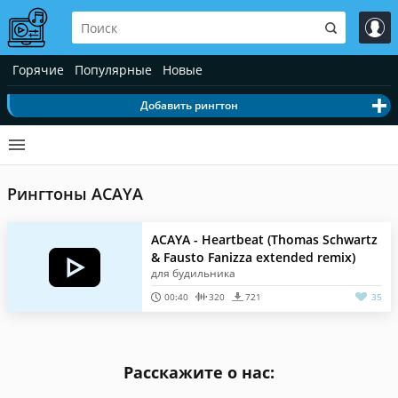
Горячие
Популярные
Новые
Добавить рингтон
Рингтоны ACAYA
ACAYA - Heartbeat (Thomas Schwartz
& Fausto Fanizza extended remix)
для будильника
00:40
320
721
35
Расскажите о нас: