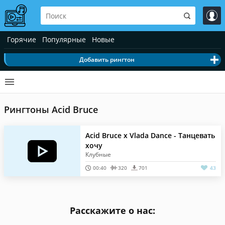
Горячие
Популярные
Новые
Добавить рингтон
Рингтоны Acid Bruce
Acid Bruce x Vlada Dance - Танцевать
хочу
Клубные
00:40
320
701
43
Расскажите о нас: