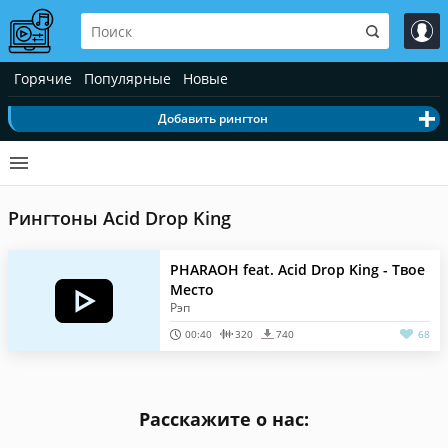
Горячие
Популярные
Новые
Добавить рингтон
Рингтоны Acid Drop King
PHARAOH feat. Acid Drop King - Твое
Место
Рэп
00:40
320
740
68
Расскажите о нас: