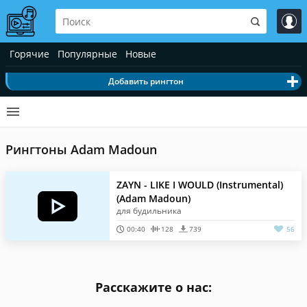
Горячие
Популярные
Новые
Добавить рингтон
Рингтоны Adam Madoun
ZAYN - LIKE I WOULD (Instrumental)
(Adam Madoun)
для будильника
00:40
128
739
56
Расскажите о нас: