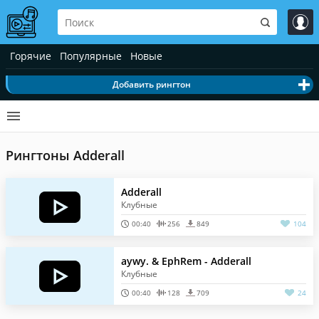
Горячие
Популярные
Новые
Добавить рингтон
Рингтоны Adderall
Adderall
Клубные
00:40
256
849
104
aywy. & EphRem - Adderall
Клубные
00:40
128
709
24