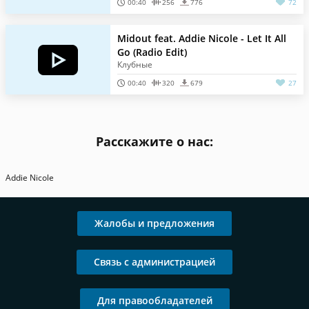
00:40
256
776
72
Midout feat. Addie Nicole - Let It All
Go (Radio Edit)
Клубные
00:40
320
679
27
Расскажите о нас:
Addie Nicole
Жалобы и предложения
Связь с администрацией
Для правообладателей