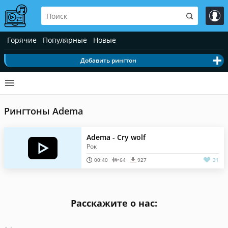
Горячие
Популярные
Новые
Добавить рингтон
Рингтоны Adema
Adema - Cry wolf
Рок
00:40
64
927
31
Расскажите о нас: