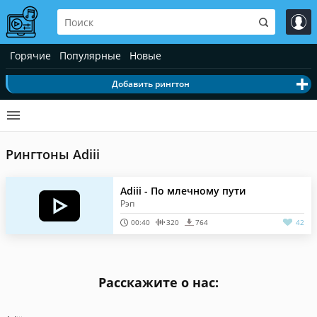
Горячие
Популярные
Новые
Добавить рингтон
Рингтоны Adiii
Adiii - По млечному пути
Рэп
00:40
320
764
42
Расскажите о нас: