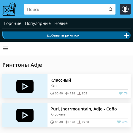
Горячие
Популярные
Новые
Добавить рингтон
Рингтоны Adje
Классный
Рэп
00:40
128
803
76
Puri, Jhorrmountain, Adje - Coño
Клубные
00:40
320
2258
620