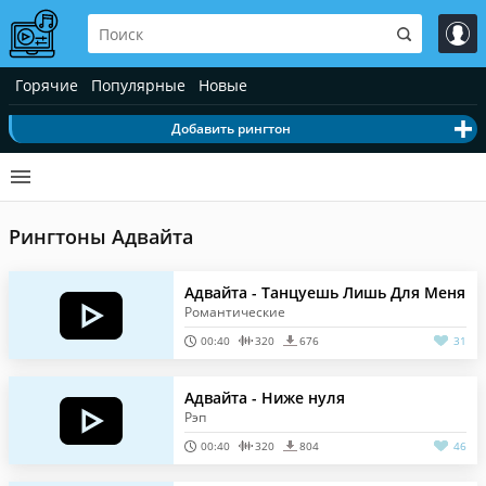
Горячие
Популярные
Новые
Добавить рингтон
Рингтоны Адвайта
Адвайта - Танцуешь Лишь Для Меня
Романтические
00:40
320
676
31
Адвайта - Ниже нуля
Рэп
00:40
320
804
46