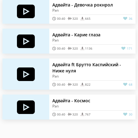
Адвайта - Девочка рокнрол
Рэп
00:40
320
665
36
Адвайта - Карие глаза
Рэп
00:40
320
1136
171
Адвайта ft Брутто Каспийский -
Ниже нуля
Рэп
00:40
320
822
68
Адвайта - Космос
Рэп
00:40
320
767
30