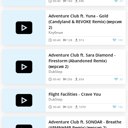
00:40
160
696
27
Adventure Club ft. Yuna - Gold
(Candyland & REVOKE Remix) (версия
2)
Клубные
00:40
128
913
100
Adventure Club ft. Sara Diamond -
Firestorm (Abandoned Remix)
(версия 2)
DubStep
00:40
256
654
33
Flight Facilities - Crave You
DubStep
00:40
320
1070
196
Adventure Club ft. SONDAR - Breathe
(ARMNHMR Remix) (версия 2)