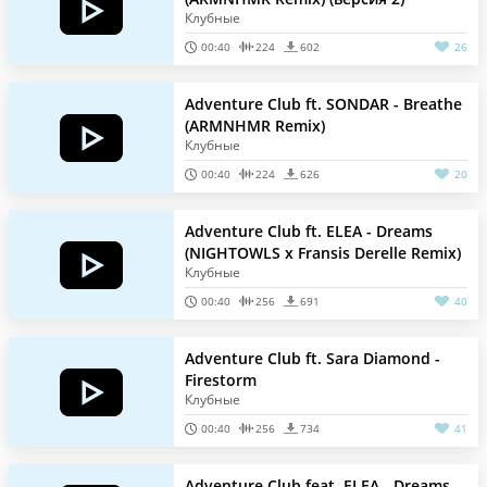
Клубные
00:40
224
602
26
Adventure Club ft. SONDAR - Breathe
(ARMNHMR Remix)
Клубные
00:40
224
626
20
Adventure Club ft. ELEA - Dreams
(NIGHTOWLS x Fransis Derelle Remix)
Клубные
00:40
256
691
40
Adventure Club ft. Sara Diamond -
Firestorm
Клубные
00:40
256
734
41
Adventure Club feat. ELEA - Dreams