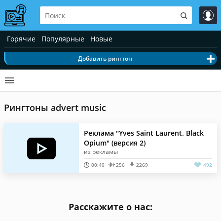
Горячие
Популярные
Новые
Добавить рингтон
Рингтоны advert music
Реклама "Yves Saint Laurent. Black
Opium" (версия 2)
из рекламы
00:40
256
2269
492
Расскажите о нас: