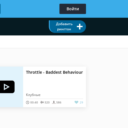
Войти
Добавить
рингтон
Throttle - Baddest Behaviour
Клубные
00:40
320
586
29