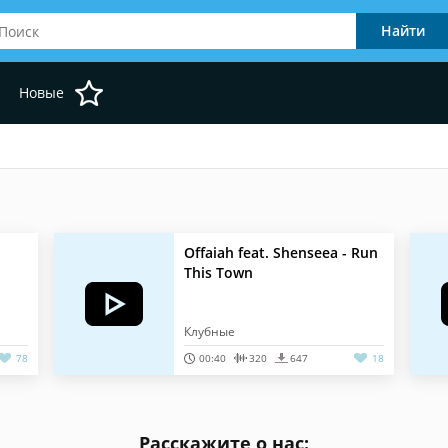
Новые
Offaiah feat. Shenseea - Run
This Town
Клубные
78
00:40
320
647
18
Расскажите о нас: