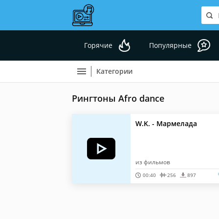
Горячие
Популярные
Категории
Рингтоны Afro dance
W.K. - Мармелада
из фильмов
00:40
256
897