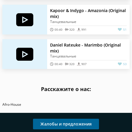
Kapoor & Indygo - Amazonia (Original
mix)
Танцевальные
00:40
320
991
51
Daniel Rateuke - Marimbo (Original
mix)
Танцевальные
00:40
320
907
53
Расскажите о нас:
Afro-House
Жалобы и предложения