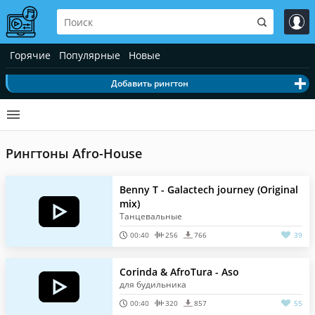
Горячие
Популярные
Новые
Добавить рингтон
Рингтоны Afro-House
Benny T - Galactech journey (Original
mix)
Танцевальные
00:40
256
766
39
Corinda & AfroTura - Aso
для будильника
00:40
320
857
55