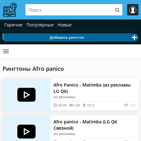
Горячие
Популярные
Новые
Добавить рингтон
Рингтоны Afro panico
Afro Panico - Matimba (из рекламы
LG Q6)
из рекламы
00:40
128
1012
140
Afro panico - Matimba (LG Q6
Связной)
из рекламы