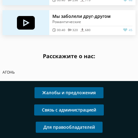
00:40
256
719
46
Мы заболели друг-другом
Романтические
00:40
320
680
45
Расскажите о нас:
АГОНЬ
Жалобы и предложения
Связь с администрацией
Для правообладателей