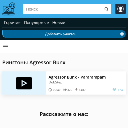
Горячие
Популярные
Новые
Добавить рингтон
Рингтоны Agressor Bunx
Agressor Bunx - Pararampam
DubStep
00:40
320
1487
174
Расскажите о нас: