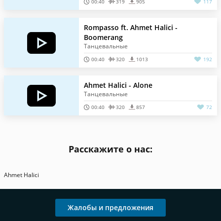
00:40
319
905
117
Rompasso ft. Ahmet Halici -
Boomerang
Танцевальные
00:40
320
1013
192
Ahmet Halici - Alone
Танцевальные
00:40
320
857
72
Расскажите о нас:
Ahmet Halici
Жалобы и предложения