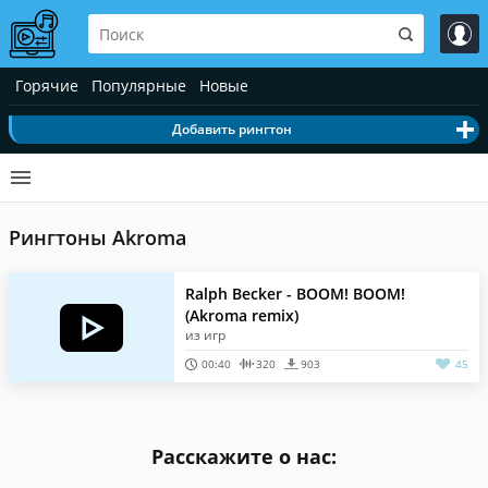
Горячие
Популярные
Новые
Добавить рингтон
Рингтоны Akroma
Ralph Becker - BOOM! BOOM!
(Akroma remix)
из игр
00:40
320
903
45
Расскажите о нас: