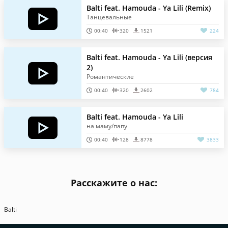
Balti feat. Hamouda - Ya Lili (Remix)
Танцевальные
00:40
320
1521
224
Balti feat. Hamouda - Ya Lili (версия
2)
Романтические
00:40
320
2602
784
Balti feat. Hamouda - Ya Lili
на маму/папу
00:40
128
8778
3833
Расскажите о нас:
Balti