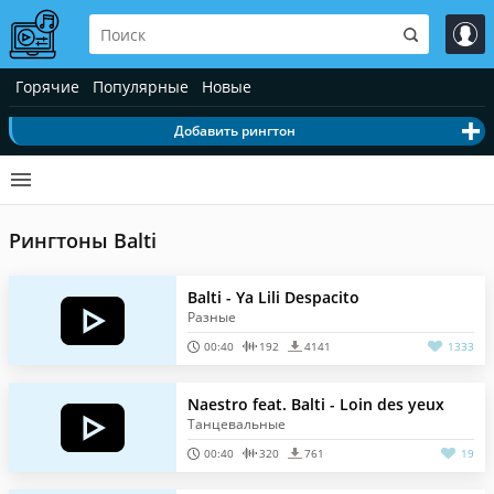
Горячие
Популярные
Новые
Добавить рингтон
Рингтоны Balti
Balti - Ya Lili Despacito
Разные
00:40
192
4141
1333
Naestro feat. Balti - Loin des yeux
Танцевальные
00:40
320
761
19