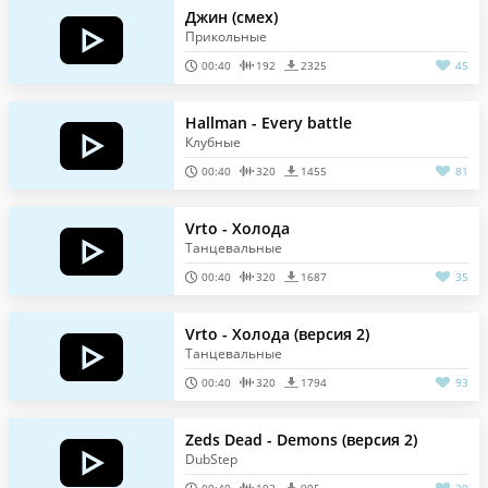
Джин (cмех)
Прикольные
00:40
192
2325
45
Hallman - Every battle
Клубные
00:40
320
1455
81
Vrto - Холода
Танцевальные
00:40
320
1687
35
Vrto - Холода (версия 2)
Танцевальные
00:40
320
1794
93
Zeds Dead - Demons (версия 2)
DubStep