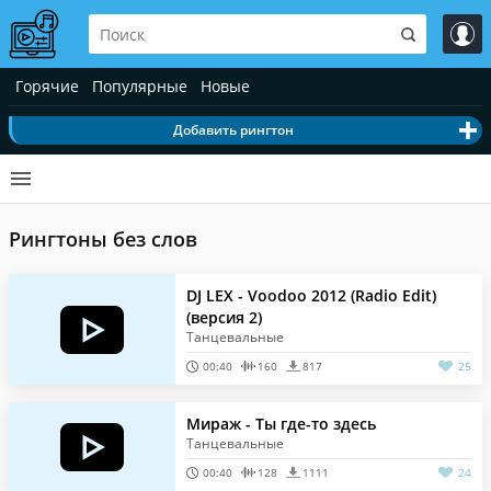
Горячие
Популярные
Новые
Добавить рингтон
Рингтоны без слов
DJ LEX - Voodoo 2012 (Radio Edit)
(версия 2)
Танцевальные
00:40
160
817
25
Мираж - Ты где-то здесь
Танцевальные
00:40
128
1111
24