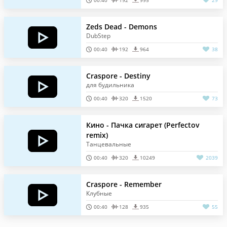
00:40
192
995
29
Zeds Dead - Demons
DubStep
00:40
192
964
38
Craspore - Destiny
для будильника
00:40
320
1520
73
Кино - Пачка сигарет (Perfectov
remix)
Танцевальные
00:40
320
10249
2039
Craspore - Remember
Клубные
00:40
128
935
55