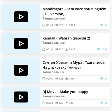
Mandragora - Sem você sou ninguém
(Full version)
Танцевальные
00:40
320
1083
34
Randall - Wahran (версия 2)
Танцевальные
00:40
320
3047
1088
Султан-Ураган и Мурат Тхагалегов -
На дискотеку (минус)
Танцевальные
00:40
128
1097
63
Dj Move - Make you happy
Танцевальные
00:40
128
984
38