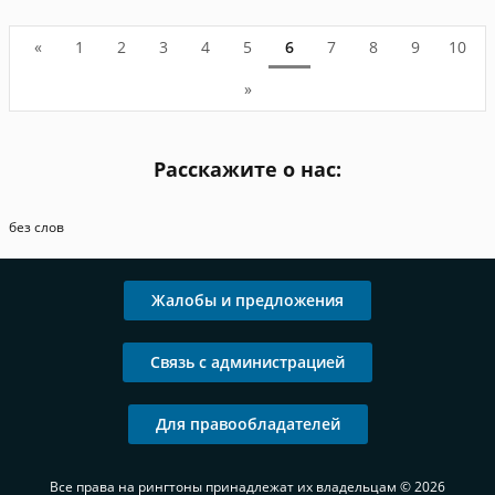
«
1
2
3
4
5
6
7
8
9
10
»
Расскажите о нас:
без слов
Жалобы и предложения
Связь с администрацией
Для правообладателей
Все права на рингтоны принадлежат их владельцам © 2026