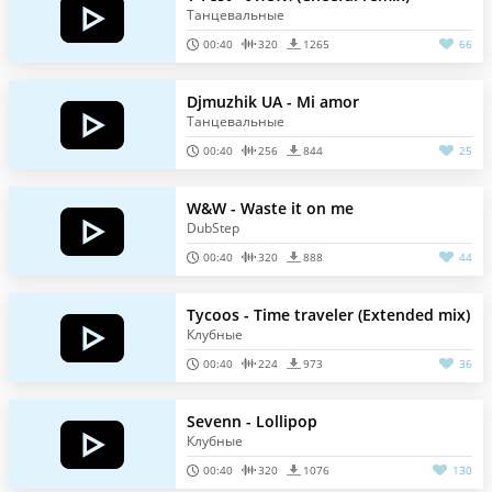
Танцевальные
00:40
320
1265
66
Djmuzhik UA - Mi amor
Танцевальные
00:40
256
844
25
W&W - Waste it on me
DubStep
00:40
320
888
44
Tycoos - Time traveler (Extended mix)
Клубные
00:40
224
973
36
Sevenn - Lollipop
Клубные
00:40
320
1076
130