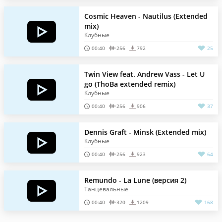
Cosmic Heaven - Nautilus (Extended
mix)
Клубные
00:40
256
792
25
Twin View feat. Andrew Vass - Let U
go (ThoBa extended remix)
Клубные
00:40
256
906
37
Dennis Graft - Minsk (Extended mix)
Клубные
00:40
256
923
64
Remundo - La Lune (версия 2)
Танцевальные
00:40
320
1209
168