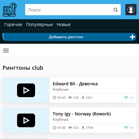
Горячие
Популярные
Новые
Добавить рингтон
Рингтоны club
Edward Bil - Девочка
Клубные
00:40
128
2551
43
Tony Igy - Norway (Rework)
Клубные
00:40
320
2798
56