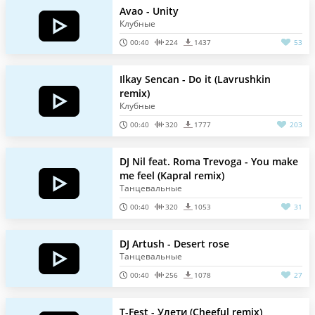
Avao - Unity
Клубные
00:40
224
1437
53
Ilkay Sencan - Do it (Lavrushkin
remix)
Клубные
00:40
320
1777
203
DJ Nil feat. Roma Trevoga - You make
me feel (Kapral remix)
Танцевальные
00:40
320
1053
31
DJ Artush - Desert rose
Танцевальные
00:40
256
1078
27
T-Fest - Улети (Cheeful remix)