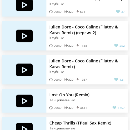
Клубные
00:40
320
631
37
Julien Dore - Coco Caline (Filatov &
Karas Remix) (версия 2)
Клубные
00:40
320
1188
252
Julien Dore - Coco Caline (Filatov &
Karas Remix)
Клубные
00:40
320
1037
121
Lost On You (Remix)
Танцевальные
00:40
320
4411
1767
Cheap Thrills (TPaul Sax Remix)
Танцевальные