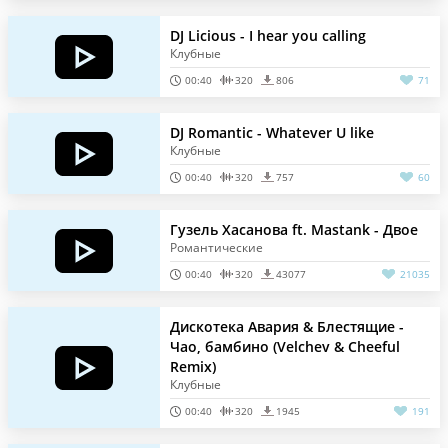
DJ Licious - I hear you calling
Клубные
00:40
320
806
71
DJ Romantic - Whatever U like
Клубные
00:40
320
757
60
Гузель Хасанова ft. Mastank - Двое
Романтические
00:40
320
43077
21035
Дискотека Авария & Блестящие -
Чао, бамбино (Velchev & Cheeful
Remix)
Клубные
00:40
320
1945
191