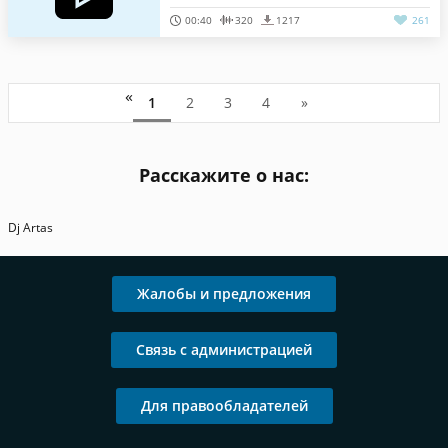
00:40
320
1217
261
«
1
2
3
4
»
Расскажите о нас:
Dj Artas
Жалобы и предложения
Связь с администрацией
Для правообладателей