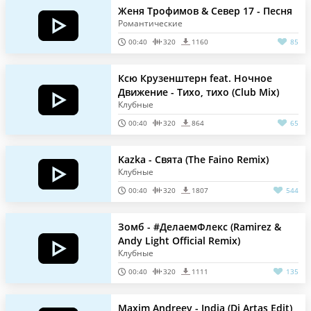
Женя Трофимов & Север 17 - Песня
Романтические
00:40
320
1160
85
Ксю Крузенштерн feat. Ночное
Движение - Тихо, тихо (Club Mix)
Клубные
00:40
320
864
65
Kazka - Свята (The Faino Remix)
Клубные
00:40
320
1807
544
Зомб - #ДелаемФлекс (Ramirez &
Andy Light Official Remix)
Клубные
00:40
320
1111
135
Maxim Andreev - India (Dj Artas Edit)