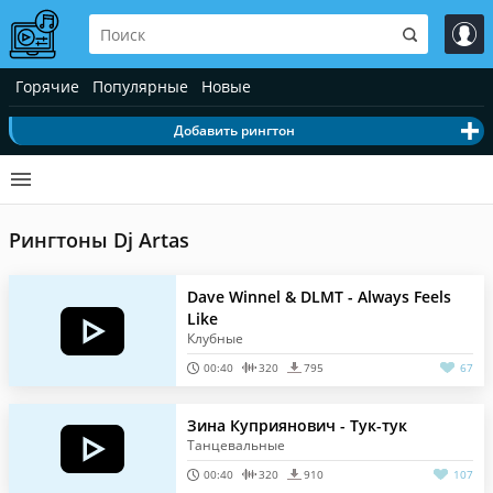
Горячие
Популярные
Новые
Добавить рингтон
Рингтоны Dj Artas
Dave Winnel & DLMT - Always Feels
Like
Клубные
00:40
320
795
67
Зина Куприянович - Тук-тук
Танцевальные
00:40
320
910
107